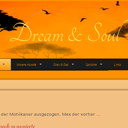
Dream & Soul
Unsere Hunde
Dies & Das
Sprüche
Links
te der Mohikaner ausgezogen. Mex der vorher
...
och so passierte