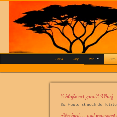
Home
Blog
Wir
Zucht
Schlußwort zum C-Wurf
So, Heute ist auch der letz
Abschied....und was sonst n